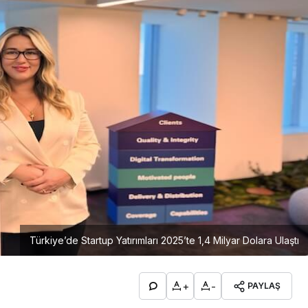
Türkiye’de Startup Yatırımları 2025’te 1,4 Milyar Dolara Ulaştı
+
-
PAYLAŞ