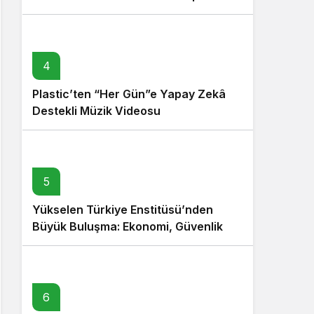
4
Plastic’ten “Her Gün”e Yapay Zekâ
Destekli Müzik Videosu
5
Yükselen Türkiye Enstitüsü’nden
Büyük Buluşma: Ekonomi, Güvenlik
Politikaları ve Hukuk Konferansı
6