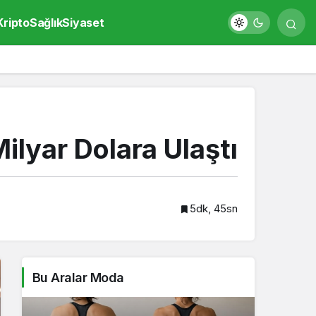
Kripto
Sağlık
Siyaset
ilyar Dolara Ulaştı
5dk, 45sn
Bu Aralar Moda