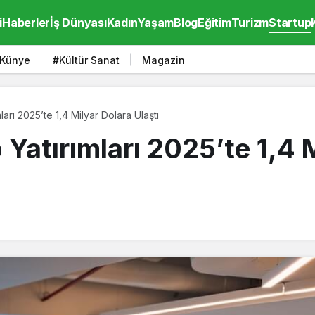
i
Haberler
İş Dünyası
Kadın
Yaşam
Blog
Eğitim
Turizm
Startup
Künye
#Kültür Sanat
Magazin
ları 2025’te 1,4 Milyar Dolara Ulaştı
 Yatırımları 2025’te 1,4 M