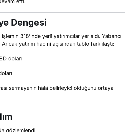
evam etti.
aye Dengesi
şlemin 318’inde yerli yatırımcılar yer aldı. Yabancı
. Ancak yatırım hacmi açısından tablo farklılaştı:
ABD doları
doları
arası sermayenin hâlâ belirleyici olduğunu ortaya
lım
rda gözlemlendi.