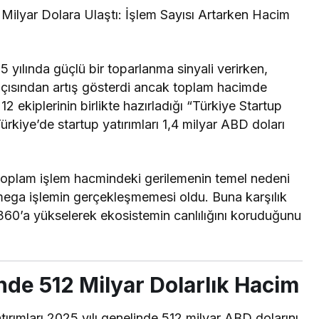
4 Milyar Dolara Ulaştı: İşlem Sayısı Artarken Hacim
 yılında güçlü bir toparlanma sinyali verirken,
 açısından artış gösterdi ancak toplam hacimde
kiplerinin birlikte hazırladığı “Türkiye Startup
ürkiye’de startup yatırımları 1,4 milyar ABD doları
n toplam işlem hacmindeki gerilemenin temel nedeni
 mega işlemin gerçekleşmemesi oldu. Buna karşılık
360’a yükselerek ekosistemin canlılığını koruduğunu
de 512 Milyar Dolarlık Hacim
ırımları 2025 yılı genelinde 512 milyar ABD dolarını