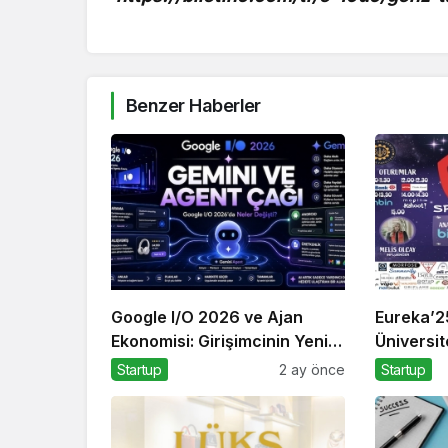
Benzer Haberler
Google I/O 2026 ve Ajan
Eureka’2
Ekonomisi: Girişimcinin Yeni
Üniversi
Rakibi Arama Kutusu
İşletme F
Startup
2 ay önce
Startup