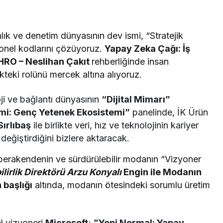
ık ve denetim dünyasının dev ismi, “Stratejik
onel kodlarını çözüyoruz.
Yapay Zeka Çağı: İş
HRO – Neslihan Çakıt
rehberliğinde insan
teki rolünü mercek altına alıyoruz.
i ve bağlantı dünyasının
“Dijital Mimarı”
imi: Genç Yetenek Ekosistemi”
panelinde, İK Ürün
Sırlıbaş
ile birlikte veri, hız ve teknolojinin kariyer
eğiştirdiğini bizlere aktaracak.
perakendenin ve sürdürülebilir modanın “Vizyoner
lirlik Direktörü Arzu Konyalı
Engin
ile Modanın
 başlığı
altında, modanın ötesindeki sorumlu üretim
l vizyoneri
Microsoft
;
”Yeni Normal: Yapay