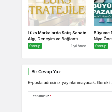
Lüks Markalarda Satış Sanatı:
Büyüme P
Algı, Deneyim ve Bağlantı
Niye Öne
Marketıng
Startup
1 yıl önce
Startup
Bir Cevap Yaz
E-posta adresiniz yayınlanmayacak.
Gerekli
Yorumunuz
*