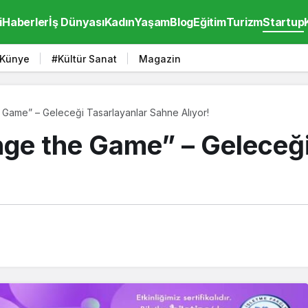
i
Haberler
İş Dünyası
Kadın
Yaşam
Blog
Eğitim
Turizm
Startup
Künye
#Kültür Sanat
Magazin
Game” – Geleceği Tasarlayanlar Sahne Alıyor!
ge the Game” – Geleceği