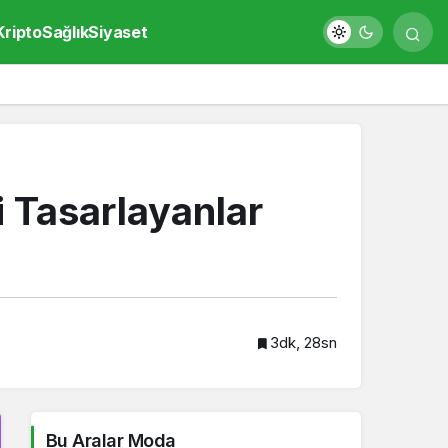
Kripto
Sağlık
Siyaset
 Tasarlayanlar
3dk, 28sn
Bu Aralar Moda