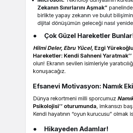
Zekanın Sınırlarını Aşmak”
panelinde
birlikte yapay zekanın ve bulut bilişimi
dijital dönüşümün geleceği nasıl yeniden
●
Çok Güzel Hareketler Bunlar
Hilmi Deler, Ebru Yücel,
Ezgi Yürekoğl
Hareketler: Kendi Sahneni Yaratmak’’ 
olun! Ekranın sevilen isimleriyle yaratıcıl
konuşacağız.
Efsanevi Motivasyon: Namık Eki
Dünya rekortmeni milli sporcumuz
Namık
Psikolojisi’’ oturumunda
, imkansızı baş
Kendi hayatının “oyun kurucusu” olmak iste
●
Hikayeden Adamlar!