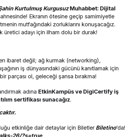
Şahin Kurtulmuş
Kurgusuz
Muhabbet: Dijital
ahnesinde! Ekranın ötesine geçip samimiyetle
retmenin mutfağındaki zorluklarını konuşacağız.
 üretici adayı için ilham dolu bir durak!
en ibaret değil; ağ kurmak (networking),
uşağının iş dünyasındaki gücünü kanıtlamak için
bir parçası ol, geleceği şansa bırakma!
çlandırmak adına
EtkinKampüs ve DigiCertify iş
katılım sertifikası sunacağız
.
caktır.
ğu etkinliğe dair detaylar için Biletler
Biletino
’da!
talks-26/?s=true