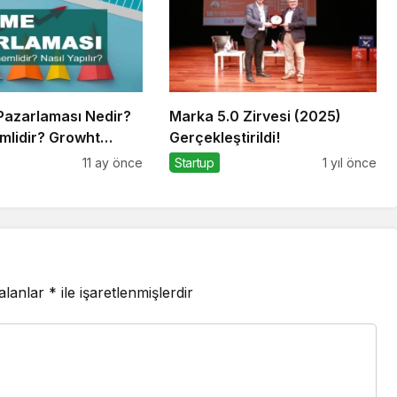
azarlaması Nedir?
Marka 5.0 Zirvesi (2025)
mlidir? Growht
Gerçekleştirildi!
 Nasıl Yapılır?
11 ay önce
Startup
1 yıl önce
 alanlar
*
ile işaretlenmişlerdir