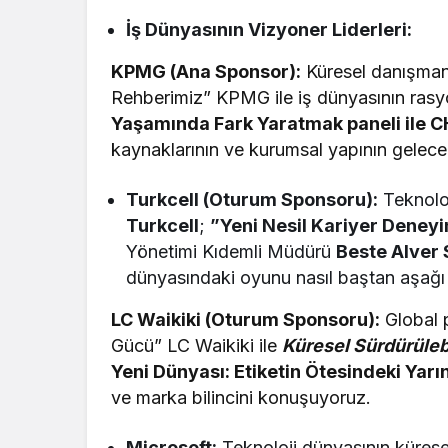
İş Dünyasının Vizyoner Liderleri:
KPMG (Ana Sponsor):
Küresel danışmanl
Rehberimiz” KPMG ile iş dünyasının rasy
Yaşamında Fark Yaratmak paneli ile C
kaynaklarının ve kurumsal yapının gelecek
Turkcell (Oturum Sponsoru):
Teknoloj
Turkcell
;
”Yeni Nesil Kariyer Deney
Yönetimi Kıdemli Müdürü
Beste Alver 
dünyasındaki oyunu nasıl baştan aşağı d
LC Waikiki (Oturum Sponsoru):
Global 
Gücü” LC Waikiki ile
Küresel Sürdürülebi
Yeni Dünyası: Etiketin Ötesindeki Yarın
ve marka bilincini konuşuyoruz.
Microsoft:
Teknoloji dünyasının kürese