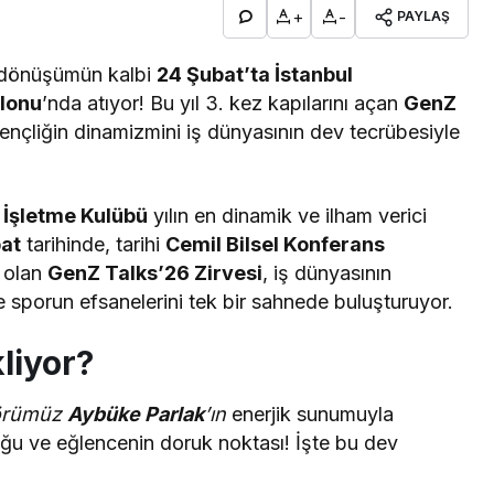
+
-
PAYLAŞ
u dönüşümün kalbi
24 Şubat’ta İstanbul
alonu
’nda atıyor! Bu yıl 3. kez kapılarını açan
GenZ
ençliğin dinamizmini iş dünyasının dev tecrübesiyle
i İşletme Kulübü
yılın en dinamik ve ilham verici
at
tarihinde, tarihi
Cemil Bilsel Konferans
 olan
GenZ Talks’26 Zirvesi
, iş dünyasının
ve sporun efsanelerini tek bir sahnede buluşturuyor.
liyor?
örümüz
Aybüke Parlak
’ın
enerjik sunumuyla
uğu ve eğlencenin doruk noktası! İşte bu dev