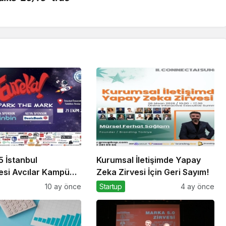
5 İstanbul
Kurumsal İletişimde Yapay
tesi Avcılar Kampüsü
Zeka Zirvesi İçin Geri Sayım!
akültesinde
10 ay önce
Startup
4 ay önce