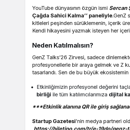
YouTube dünyasının özgün ismi
Sercan 
Çağda Sahici Kalma’’ paneliyle
.GenZ s
kitleleri peşinden sürüklemenin, içerik ü
Kendi hikayesini yazmak isteyen her içerik
Neden Katılmalısın?
GenZ Talks’26 Zirvesi, sadece dinlemekt
profesyonellerle bir araya gelmek ve Z k
tasarlandı. Sen de bu büyük ekosistemin 
Etkinliğimizin profesyonel değerini ta
birliği
ile tüm katılımcılarımıza
dijital 
***Etkinlik alanına QR ile giriş sağlana
Startup Gazetesi
’nin medya partneri oldu
https://biletino.com/tr/e-19do/genz-