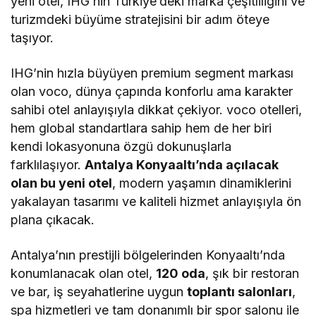
yeni otel, IHG’nin Türkiye’deki marka çeşitliliğini ve
turizmdeki büyüme stratejisini bir adım öteye
taşıyor.
IHG’nin hızla büyüyen premium segment markası
olan voco, dünya çapında konforlu ama karakter
sahibi otel anlayışıyla dikkat çekiyor. voco otelleri,
hem global standartlara sahip hem de her biri
kendi lokasyonuna özgü dokunuşlarla
farklılaşıyor.
Antalya Konyaaltı’nda açılacak
olan bu yeni otel
, modern yaşamın dinamiklerini
yakalayan tasarımı ve kaliteli hizmet anlayışıyla ön
plana çıkacak.
Antalya’nın prestijli bölgelerinden Konyaaltı’nda
konumlanacak olan otel,
120 oda
, şık bir restoran
ve bar, iş seyahatlerine uygun
toplantı salonları
,
spa hizmetleri ve tam donanımlı bir spor salonu ile