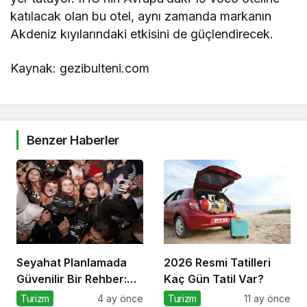
katılacak olan bu otel, aynı zamanda markanın
Akdeniz kıyılarındaki etkisini de güçlendirecek.
Kaynak: gezibulteni.com
Benzer Haberler
Seyahat Planlamada
2026 Resmi Tatilleri
Güvenilir Bir Rehber:
Kaç Gün Tatil Var?
Tripcoholic
Turizm
4 ay önce
Turizm
11 ay önce