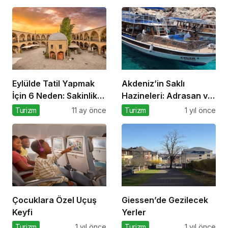
Eylülde Tatil Yapmak
Akdeniz’in Saklı
İçin 6 Neden: Sakinlik,
Hazineleri: Adrasan ve
Ekonomi ve Keyif Bir
Çevresi
Turizm
11 ay önce
Turizm
1 yıl önce
Arada
Çocuklara Özel Uçuş
Giessen’de Gezilecek
Keyfi
Yerler
Turizm
1 yıl önce
Turizm
1 yıl önce