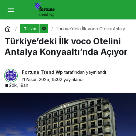
Türkiye’deki İlk voco Otelini Antalya
Konyaaltı’nda Açıyor
Yorum Yap
Türkiye’deki İlk voco Otelini Antalya
Turizm
Konyaaltı’nda Açıyor
Türkiye’deki İlk voco Otelini
Antalya Konyaaltı’nda Açıyor
Fortune Trend Wp
tarafından yayınlandı
11 Nisan 2025, 15:02
yayınlandı
2dk, 19sn