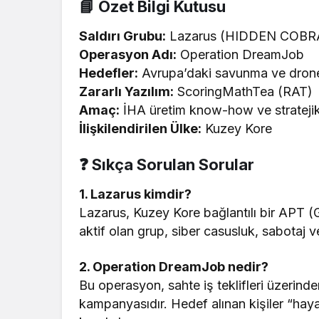
📘 Özet Bilgi Kutusu
Saldırı Grubu:
Lazarus (HIDDEN COBR
Operasyon Adı:
Operation DreamJob
Hedefler:
Avrupa’daki savunma ve drone 
Zararlı Yazılım:
ScoringMathTea (RAT)
Amaç:
İHA üretim know-how ve stratejik
İlişkilendirilen Ülke:
Kuzey Kore
❓ Sıkça Sorulan Sorular
1. Lazarus kimdir?
Lazarus, Kuzey Kore bağlantılı bir APT (
aktif olan grup, siber casusluk, sabotaj ve 
2. Operation DreamJob nedir?
Bu operasyon, sahte iş teklifleri üzerind
kampanyasıdır. Hedef alınan kişiler “hayal