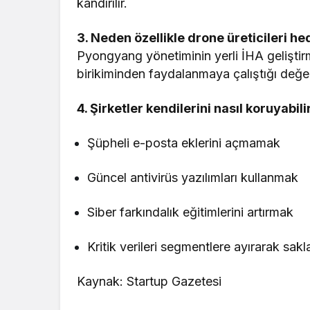
kandırılır.
3. Neden özellikle drone üreticileri he
Pyongyang yönetiminin yerli İHA geliştirm
birikiminden faydalanmaya çalıştığı değerl
4. Şirketler kendilerini nasıl koruyabili
Şüpheli e-posta eklerini açmamak
Güncel antivirüs yazılımları kullanmak
Siber farkındalık eğitimlerini artırmak
Kritik verileri segmentlere ayırarak sakl
Kaynak: Startup Gazetesi