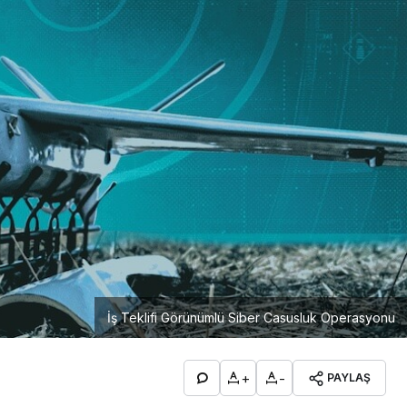
İş Teklifi Görünümlü Siber Casusluk Operasyonu
+
-
PAYLAŞ