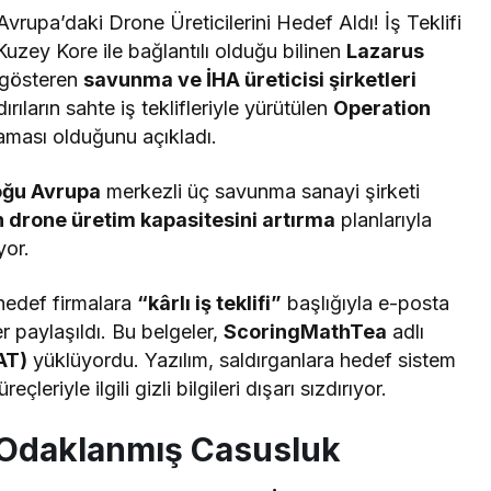
vrupa’daki Drone Üreticilerini Hedef Aldı! İş Teklifi
zey Kore ile bağlantılı olduğu bilinen
Lazarus
t gösteren
savunma ve İHA üreticisi şirketleri
dırıların sahte iş teklifleriyle yürütülen
Operation
aması olduğunu açıkladı.
oğu Avrupa
merkezli üç savunma sanayi şirketi
 drone üretim kapasitesini artırma
planlarıyla
yor.
 hedef firmalara
“kârlı iş teklifi”
başlığıyla e-posta
er paylaşıldı. Bu belgeler,
ScoringMathTea
adlı
AT)
yüklüyordu. Yazılım, saldırganlara hedef sistem
leriyle ilgili gizli bilgileri dışarı sızdırıyor.
 Odaklanmış Casusluk