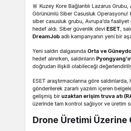
🚨 Kuzey Kore Bağlantılı Lazarus Grubu, A
Görünümlü Siber Casusluk Operasyonu! Ku
siber casusluk grubu, Avrupa’da faaliye
hedef aldı. Siber güvenlik devi
ESET
, sal
DreamJob
adlı kampanyanın yeni bir aş
Yeni saldırı dalgasında
Orta ve Güneyd
hedef alınırken, saldırıların
Pyongyang’ın
doğrudan ilişkili olabileceği değerlendirili
ESET araştırmacılarına göre saldırılarda,
gönderilerek zararlı yazılım içeren belgel
gelişmiş bir
uzaktan erişim truva atı (R
üzerinde tam kontrol sağlıyor ve üretim süreç
Drone Üretimi Üzerine