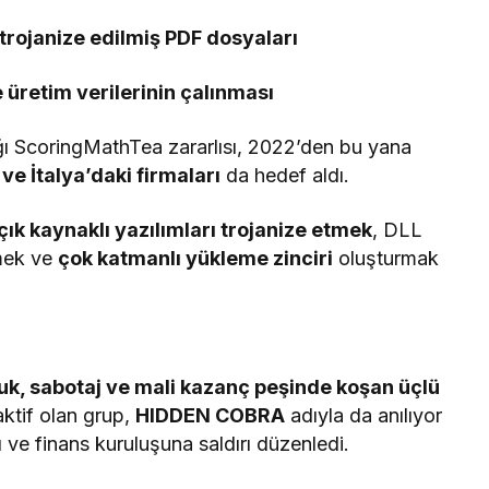
trojanize edilmiş PDF dosyaları
e üretim verilerinin çalınması
ğı ScoringMathTea zararlısı, 2022’den bu yana
ve İtalya’daki firmaları
da hedef aldı.
çık kaynaklı yazılımları trojanize etmek
, DLL
rmek ve
çok katmanlı yükleme zinciri
oluşturmak
uk, sabotaj ve mali kazanç peşinde koşan üçlü
aktif olan grup,
HIDDEN COBRA
adıyla da anılıyor
 ve finans kuruluşuna saldırı düzenledi.