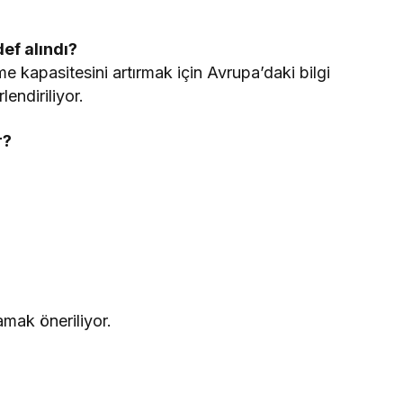
def alındı?
e kapasitesini artırmak için Avrupa’daki bilgi
endiriliyor.
r?
amak öneriliyor.