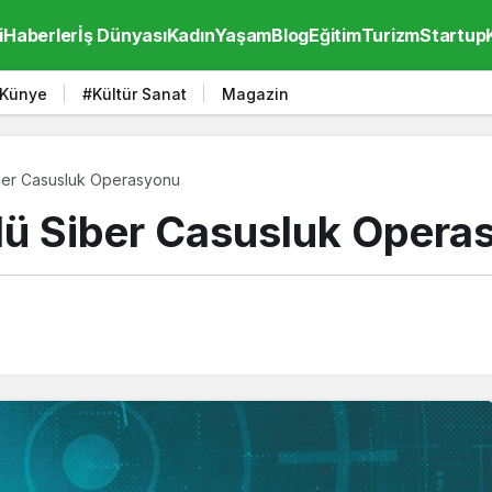
i
Haberler
İş Dünyası
Kadın
Yaşam
Blog
Eğitim
Turizm
Startup
Künye
#Kültür Sanat
Magazin
iber Casusluk Operasyonu
mlü Siber Casusluk Opera