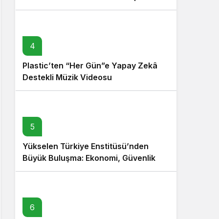
4
Plastic’ten “Her Gün”e Yapay Zekâ
Destekli Müzik Videosu
5
Yükselen Türkiye Enstitüsü’nden
Büyük Buluşma: Ekonomi, Güvenlik
Politikaları ve Hukuk Konferansı
6