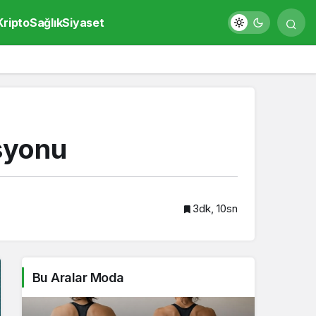
Kripto
Sağlık
Siyaset
syonu
3dk, 10sn
Bu Aralar Moda