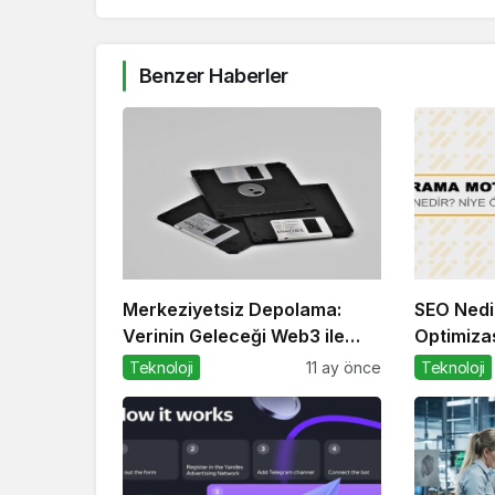
Benzer Haberler
Merkeziyetsiz Depolama:
SEO Nedi
Verinin Geleceği Web3 ile
Optimizas
Şekilleniyor
Teknoloji
11 ay önce
Teknoloji