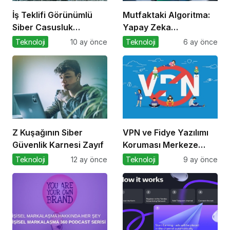
İş Teklifi Görünümlü
Mutfaktaki Algoritma:
Siber Casusluk
Yapay Zeka
Operasyonu
Gastronomiyi Nasıl
Teknoloji
10 ay önce
Teknoloji
6 ay önce
Yeniden Programlıyor?
Z Kuşağının Siber
VPN ve Fidye Yazılımı
Güvenlik Karnesi Zayıf
Koruması Merkeze
Alındı
Teknoloji
12 ay önce
Teknoloji
9 ay önce