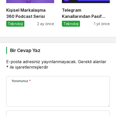
Kişisel Markalaşma
Telegram
360 Podcast Serisi
Kanallarından Pasif
Gelir Elde Etmek Artık
Teknoloji
2 ay önce
Teknoloji
1 yıl önce
Mümkün
Bir Cevap Yaz
E-posta adresiniz yayınlanmayacak.
Gerekli alanlar
*
ile işaretlenmişlerdir
Yorumunuz
*