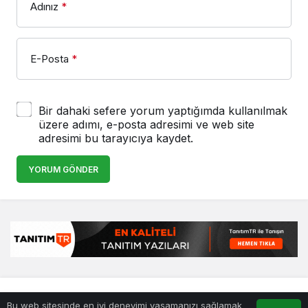
Adınız
*
E-Posta
*
Bir dahaki sefere yorum yaptığımda kullanılmak
üzere adımı, e-posta adresimi ve web site
adresimi bu tarayıcıya kaydet.
YORUM GÖNDER
© Telif Hakkı 25.01.2008, Tüm Hakları Saklıdır.
haber
,
en iyiler
Bu web sitesinde en iyi deneyimi yaşamanızı sağlamak