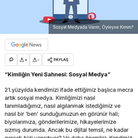
Sosyal Medyada Varım, Öyleyse Kimim?
+
-
PAYLAŞ
“Kimliğin Yeni Sahnesi: Sosyal Medya”
21.yüzyılda kendimizi ifade ettiğimiz başlıca mecra
artık sosyal medya. Kimliğimizi nasıl
tanımladığımız, nasıl algılanmak istediğimiz ve
nasıl bir ‘ben’ sunduğumuzun en görünür hali;
biyolarımıza, gönderilerimize, hikayelerimize
sızmış durumda. Ancak bu dijital temsil, ne kadar
gerçek bizi yansıtıyor? Ve daha önemlisi: Kendimiz