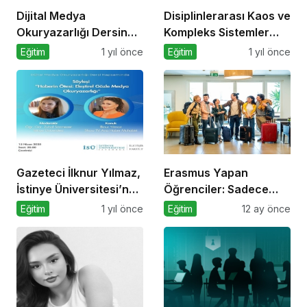
Dijital Medya
Disiplinlerarası Kaos ve
Okuryazarlığı Dersinde
Kompleks Sistemler
Dijital Markalaşma
Sempozyumu İçin Geri
Eğitim
1 yıl önce
Eğitim
1 yıl önce
Konuşuldu
Sayım!
Gazeteci İlknur Yılmaz,
Erasmus Yapan
İstinye Üniversitesi’nde
Öğrenciler: Sadece
Dijital Medya
Ülke Değil, Bakış Açısı
Eğitim
1 yıl önce
Eğitim
12 ay önce
Okuryazarlığı Dersinin
da Değişiyor
Konuğu Oldu