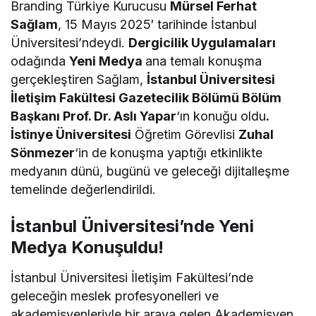
Branding Türkiye Kurucusu
Mürsel Ferhat
Sağlam
, 15 Mayıs 2025′ tarihinde İstanbul
Üniversitesi’ndeydi.
Dergicilik Uygulamaları
odağında
Yeni Medya
ana temalı konuşma
gerçekleştiren Sağlam,
İstanbul Üniversitesi
İletişim Fakültesi Gazetecilik Bölümü Bölüm
Başkanı Prof. Dr. Aslı Yapar
‘ın konuğu oldu
.
İstinye Üniversitesi
Öğretim Görevlisi
Zuhal
Sönmezer
‘in de konuşma yaptığı etkinlikte
medyanın dünü, bugünü ve geleceği dijitalleşme
temelinde değerlendirildi.
İstanbul Üniversitesi’nde Yeni
Medya Konuşuldu!
İstanbul Üniversitesi İletişim Fakültesi’nde
geleceğin meslek profesyonelleri ve
akademisyenleriyle bir araya gelen Akademisyen,