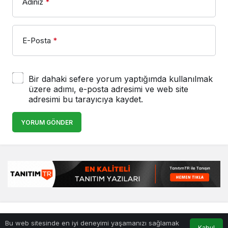
Adınız
*
E-Posta
*
Bir dahaki sefere yorum yaptığımda kullanılmak
üzere adımı, e-posta adresimi ve web site
adresimi bu tarayıcıya kaydet.
YORUM GÖNDER
© Telif Hakkı 25.01.2008, Tüm Hakları Saklıdır.
haber
,
en iyiler
Bu web sitesinde en iyi deneyimi yaşamanızı sağlamak
listesi
,
bihaber
,
sağlıklı
Kabul