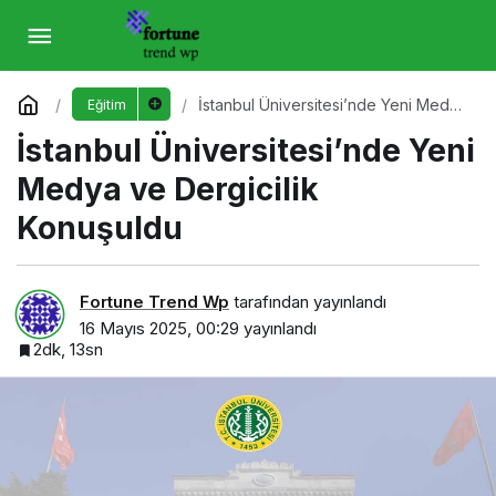
İstanbul Üniversitesi’nde Yeni Medya ve
Dergicilik Konuşuldu
Yorum Yap
İstanbul Üniversitesi’nde Yeni Medya
Eğitim
ve Dergicilik Konuşuldu
İstanbul Üniversitesi’nde Yeni
Medya ve Dergicilik
Konuşuldu
Fortune Trend Wp
tarafından yayınlandı
16 Mayıs 2025, 00:29
yayınlandı
2dk, 13sn