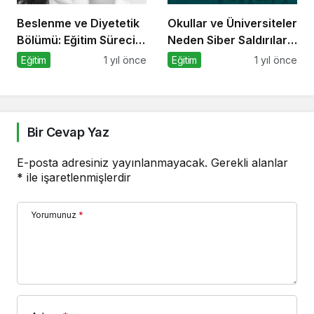
Beslenme ve Diyetetik
Okullar ve Üniversiteler
Bölümü: Eğitim Süreci,
Neden Siber Saldırıların
Kariyer Olanakları ve
Hedefinde?
Eğitim
1 yıl önce
Eğitim
1 yıl önce
Geleceği
Bir Cevap Yaz
E-posta adresiniz yayınlanmayacak.
Gerekli alanlar
*
ile işaretlenmişlerdir
Yorumunuz
*